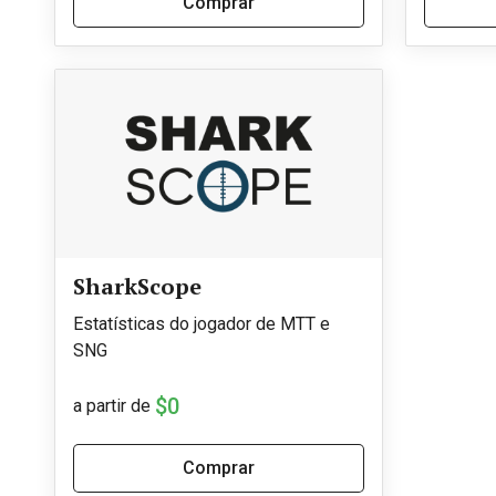
Comprar
SharkScope
Estatísticas do jogador de MTT e
SNG
$0
a partir de
Comprar