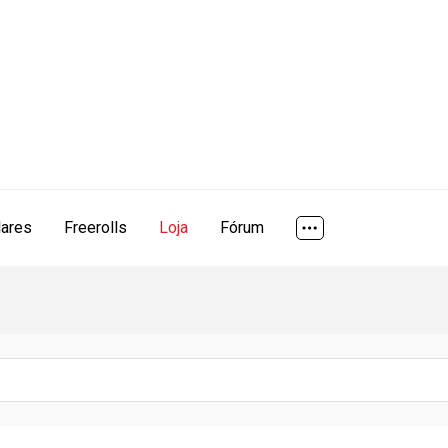
lares
Freerolls
Loja
Fórum