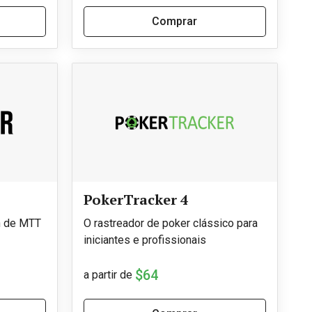
Comprar
PokerTracker 4
h de MTT
O rastreador de poker clássico para
iniciantes e profissionais
$64
a partir de