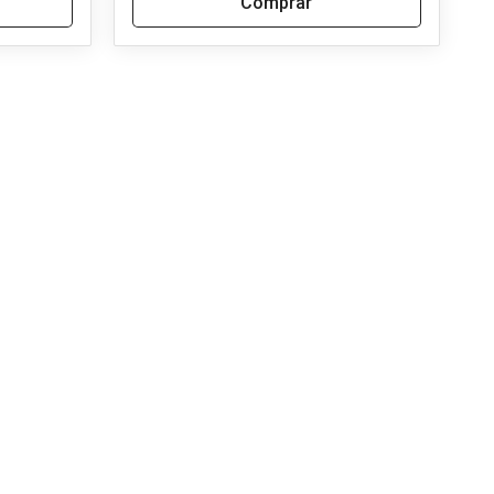
Comprar