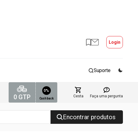
Login
Suporte
0%
0
GTP
Cesta
Faça uma pergunta
Cashback
Encontrar produtos