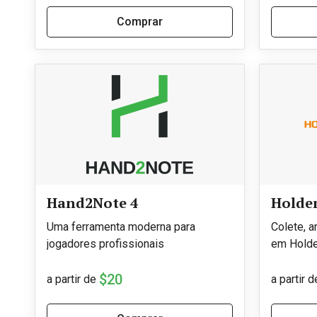
Comprar
Hand2Note 4
Holde
Uma ferramenta moderna para
Colete, a
jogadores profissionais
em Hold
$20
a partir de
a partir d