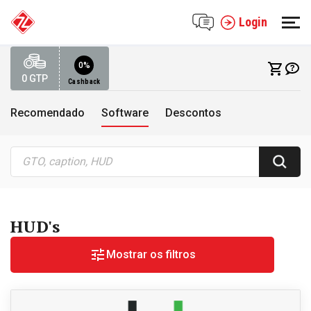
Login
0%
0
GTP
Cashback
Recomendado
Software
Descontos
HUD's
Mostrar os filtros