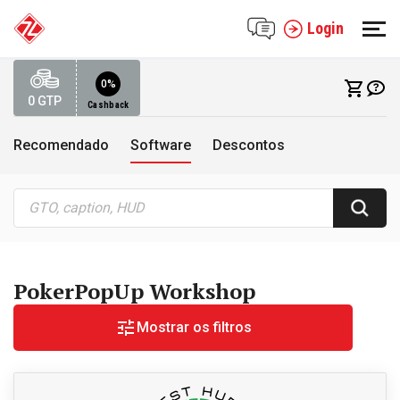
Login
0%
0
GTP
Cashback
Recomendado
Software
Descontos
PokerPopUp Workshop
Mostrar os filtros