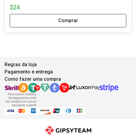
$24
Comprar
Regras da loja
Pagamento e entrega
Como fazer uma compra
Para outros métodos
de pagamento, entre
em contato com nossa
equipe de suporte