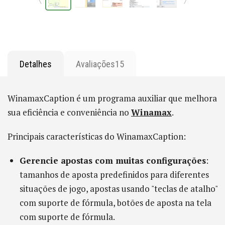
Detalhes
Avaliações
15
WinamaxCaption é um programa auxiliar que melhora
sua eficiência e conveniência no
Winamax
.
Principais características do WinamaxCaption:
Gerencie apostas com muitas configurações
:
tamanhos de aposta predefinidos para diferentes
situações de jogo, apostas usando "teclas de atalho"
com suporte de fórmula, botões de aposta na tela
com suporte de fórmula.