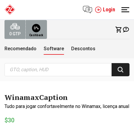
Login
0%
0
GTP
Cashback
Recomendado
Software
Descontos
WinamaxCaption
Tudo para jogar confortavelmente no Winamax, licença anual
$30