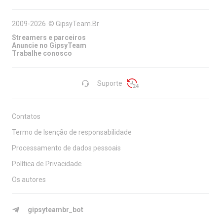
2009-2026
©
GipsyTeam.Br
Streamers e parceiros
Anuncie no GipsyTeam
Trabalhe conosco
Suporte
Contatos
Termo de Isenção de responsabilidade
Processamento de dados pessoais
Política de Privacidade
Os autores
gipsyteambr_bot