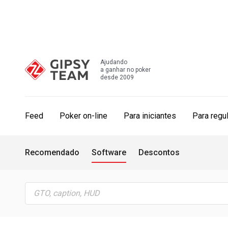
Ajudando
a ganhar no poker
desde 2009
Feed
Poker on-line
Para iniciantes
Para regu
Recomendado
Software
Descontos