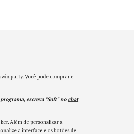
 bwin.party. Você pode comprar e
 programa, escreva "Soft" no
chat
ker. Além de personalizar a
nalize a interface e os botões de