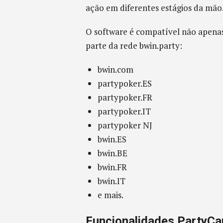
ação em diferentes estágios da mão
O software é compatível não apenas
parte da rede bwin.party:
bwin.com
partypoker.ES
partypoker.FR
partypoker.IT
partypoker NJ
bwin.ES
bwin.BE
bwin.FR
bwin.IT
e mais.
Funcionalidades PartyCa