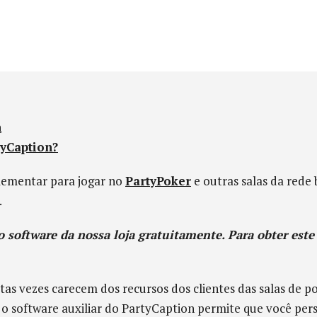
n
tyCaption?
ementar para jogar no
PartyPoker
e outras salas da rede
.
software da nossa loja gratuitamente. Para obter este
as vezes carecem dos recursos dos clientes das salas de po
o software auxiliar do PartyCaption permite que você perso