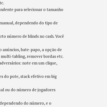
tc.
spondente para selecionar o tamanho
manual, dependendo do tipo de
rto número de blinds no cash. Você
mo anúncios, bate-papo, a opção de
 multi-tabling, remover bordas etc.
adversários: note em um clique,
es do pote, stack efetivo em big
tual ou do número de jogadores
r, dependendo do número, e o