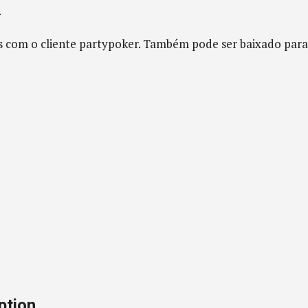
.
 com o cliente partypoker. Também pode ser baixado para
ption