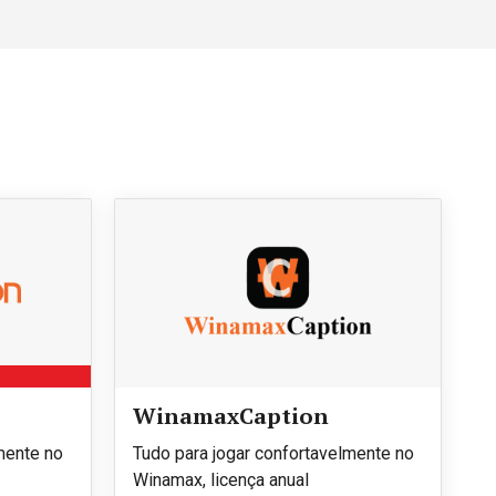
WinamaxCaption
mente no
Tudo para jogar confortavelmente no
Winamax, licença anual