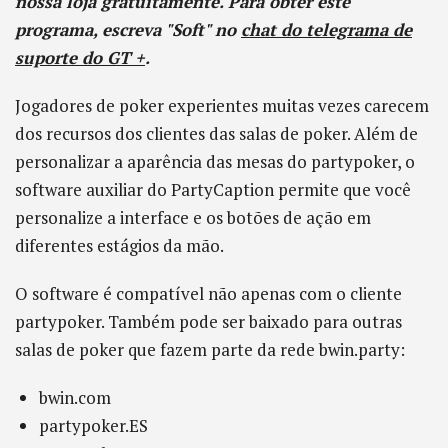
nossa loja gratuitamente. Para obter este
programa, escreva "Soft" no
chat do telegrama de
suporte do GT +
.
Jogadores de poker experientes muitas vezes carecem
dos recursos dos clientes das salas de poker. Além de
personalizar a aparência das mesas do partypoker, o
software auxiliar do PartyCaption permite que você
personalize a interface e os botões de ação em
diferentes estágios da mão.
O software é compatível não apenas com o cliente
partypoker. Também pode ser baixado para outras
salas de poker que fazem parte da rede bwin.party:
bwin.com
partypoker.ES