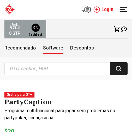
Login
0%
0
GTP
Cashback
Recomendado
Software
Descontos
Grátis para GT+
PartyCaption
Programa multifuncional para jogar sem problemas no
partypoker, licença anual
$30