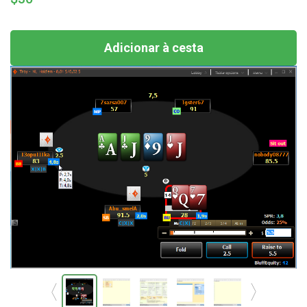
Adicionar à cesta