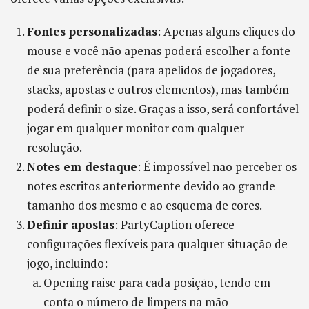
Fontes personalizadas
: Apenas alguns cliques do
mouse e você não apenas poderá escolher a fonte
de sua preferência (para apelidos de jogadores,
stacks, apostas e outros elementos), mas também
poderá definir o size. Graças a isso, será confortável
jogar em qualquer monitor com qualquer
resolução.
Notes em destaque
: É impossível não perceber os
notes escritos anteriormente devido ao grande
tamanho dos mesmo e ao esquema de cores.
Definir apostas
: PartyCaption oferece
configurações flexíveis para qualquer situação de
jogo, incluindo:
Opening raise para cada posição, tendo em
conta o número de limpers na mão