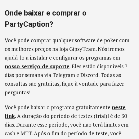
Onde baixar e comprar o
PartyCaption?
Você pode comprar qualquer software de poker com
os melhores preços na loja GipsyTeam. Nós iremos
ajudá-lo a instalar e configurar os programas em
nosso serviço de suporte
. Eles estão disponíveis 7
dias por semana via Telegram e Discord. Todas as
consultas são gratuitas, fique à vontade para fazer
perguntas!
Você pode baixar o programa gratuitamente
neste
link
. A duração do período de testes (trial)l é de 30
dias. Durante esse período, você não terá limites em
cash e MTT. Após o fim do período de teste, você