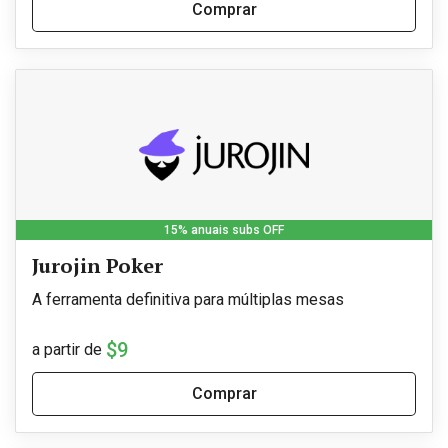
Comprar
15% anuais subs OFF
Jurojin Poker
A ferramenta definitiva para múltiplas mesas
$9
a partir de
Comprar