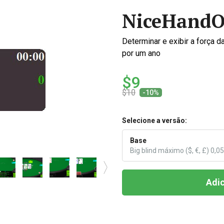
NiceHand
Determinar e exibir a força 
por um ano
$9
$10
-10%
Selecione a versão:
Base
Big blind máximo ($, €, £) 0,05
Adic