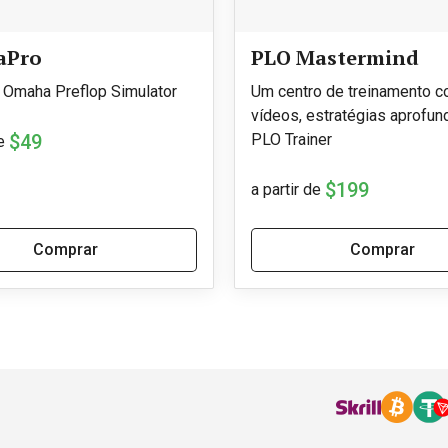
aPro
PLO Mastermind
t Omaha Preflop Simulator
Um centro de treinamento 
vídeos, estratégias aprofun
$49
PLO Trainer
e
$199
a partir de
Comprar
Comprar