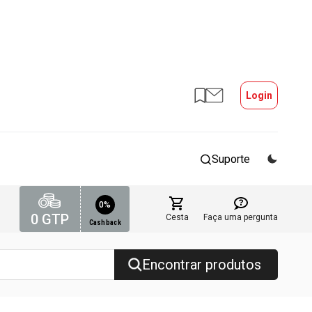
Login
Suporte
0%
0
GTP
Cesta
Faça uma pergunta
Cashback
Encontrar produtos