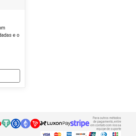
com
dadas e o
Para outros métodos
de pagamento, entre
em contato com nossa
equipe de suporte