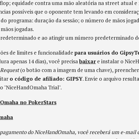
op; equidade contra uma mão aleatória na street atual e n
ncias possíveis que o oponente tem levando em consideraç
a do programa: duração da sessão; o número de mãos jogada
 mãos jogadas.
predeterminado e ao atingir um número predeterminado d
ções de limites e funcionalidade
para usuários do GipsyT
ura apenas 14 dias), você precisa
baixar
e instalar o Nice
 Request
(o botão com a imagem de uma chave), preencher 
gitar
o código de afiliado: GIPSY
. Envie o arquivo result
o "NiceHandOmaha Trial".
dOmaha no PokerStars
Omaha
pagamento do NiceHandOmaha, você receberá um e-mail co