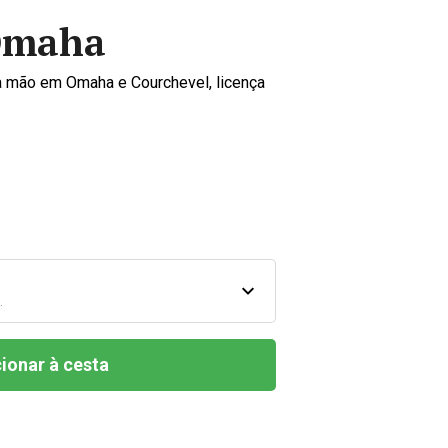
Omaha
da mão em Omaha e Courchevel, licença
.
ionar à cesta