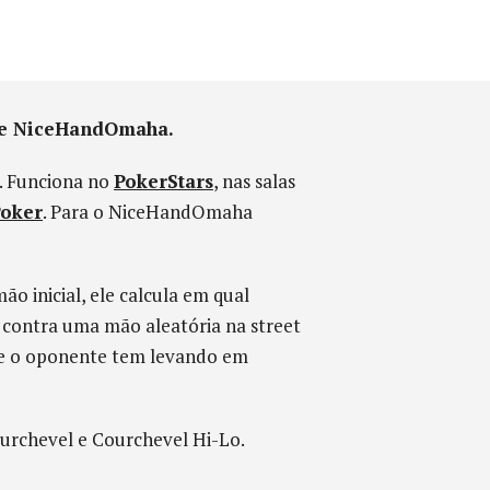
 de NiceHandOmaha.
. Funciona no
PokerStars
, nas salas
oker
. Para o NiceHandOmaha
o inicial, ele calcula em qual
 contra uma mão aleatória na street
que o oponente tem levando em
rchevel e Courchevel Hi-Lo.