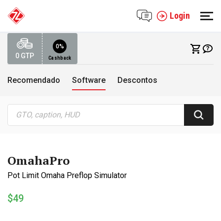
Login
0%
0
GTP
Cashback
Recomendado
Software
Descontos
OmahaPro
Pot Limit Omaha Preflop Simulator
$49