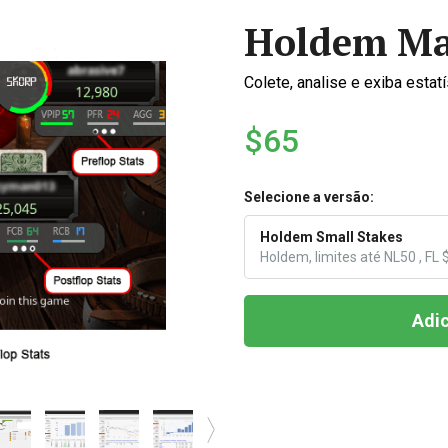
Holdem Ma
Colete, analise e exiba est
$65
Selecione a versão:
Holdem Small Stakes
Holdem, limites até NL50 , FL 
Adic