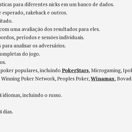
sticas para diferentes nicks em um banco de dados.
or esperado, rakeback e outros.
itado.
o com uma avaliação dos resultados para eles.
bordos, períodos e sessões individuais.
ara analisar os adversários.
completas do jogo.
os.
 poker populares, incluindo
PokerStars
, Microgaming, Ipo
, Winning Poker Network, Peoples Poker,
Winamax
, Bovad
 idiomas, incluindo o russo.
.
 dias.