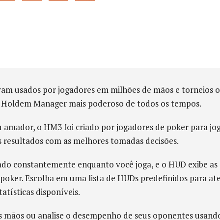
m usados ​​por jogadores em milhões de mãos e torneios o
o Holdem Manager mais poderoso de todos os tempos.
u amador, o HM3 foi criado por jogadores de poker para jo
us resultados com as melhores tomadas decisões.
do constantemente enquanto você joga, e o HUD exibe as es
oker. Escolha em uma lista de HUDs predefinidos para aten
atísticas disponíveis.
as mãos ou analise o desempenho de seus oponentes usando