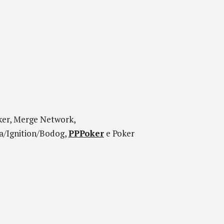
ker, Merge Network,
a/Ignition/Bodog,
PPPoker
e Poker