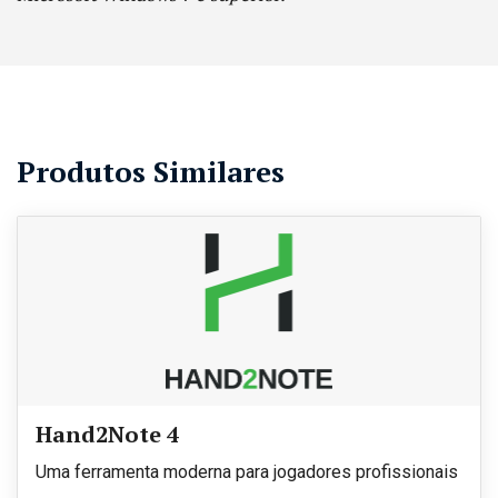
Produtos Similares
Hand2Note 4
Uma ferramenta moderna para jogadores profissionais