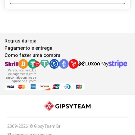
Regras da loja
Pagamento e entrega
Como fazer uma compra
Para outros métodos
de pagamento, entre
em contato com nossa
equipe de suporte
2009-2026
©
GipsyTeam.Br
Streamers e parceiros