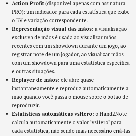
Action Profit
(disponível apenas com assinatura
PRO): um indicador para cada estatística que exibe
o EV e variação correspondente.
Representação visual das mãos:
a visualização
exclusiva de mãos é usada ao visualizar mãos
recentes com um showdown durante um jogo, ao
registrar note de um jogador, ao visualizar mãos
com um showdown para uma estatística específica
e outras situações.
Replayer de mãos:
ele abre quase
instantaneamente e reproduz automaticamente a
mão quando você passa o mouse sobre o botão de
reprodruzir.
Estatísticas automáticas vsHero:
o Hand2Note
calcula automaticamente o valor "vsHero" para
cada estatística, não sendo mais necessário criá-las