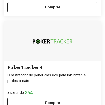
Comprar
PokerTracker 4
O rastreador de poker clássico para iniciantes e
profissionais
$64
a partir de
Comprar