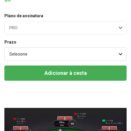
Plano de assinatura
Prazo
Adicionar à cesta