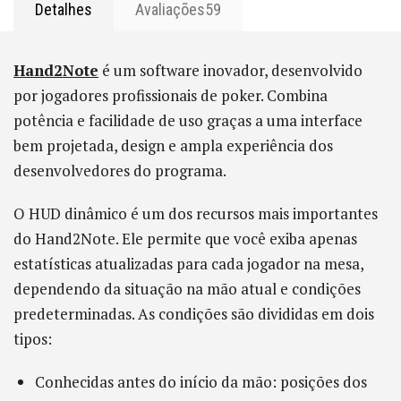
Detalhes
Avaliações
59
Hand2Note
é um software inovador, desenvolvido
por jogadores profissionais de poker. Combina
potência e facilidade de uso graças a uma interface
bem projetada, design e ampla experiência dos
desenvolvedores do programa.
O HUD dinâmico é um dos recursos mais importantes
do Hand2Note. Ele permite que você exiba apenas
estatísticas atualizadas para cada jogador na mesa,
dependendo da situação na mão atual e condições
predeterminadas. As condições são divididas em dois
tipos:
Conhecidas antes do início da mão: posições dos