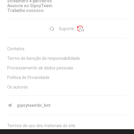
Streamers e parceiros
Anuncie no GipsyTeam
Trabalhe conosco
Suporte
Contatos
Termo de Isenção de responsabilidade
Processamento de dados pessoais
Política de Privacidade
Os autores
gipsyteambr_bot
Termos de uso dos materiais do site