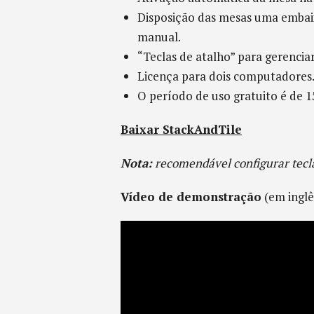
Disposição das mesas uma embaix
manual.
“Teclas de atalho” para gerencia
Licença para dois computadores
O período de uso gratuito é de 15
Baixar StackAndTile
Nota:
recomendável configurar tecla
Vídeo de demonstração
(em inglê