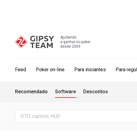
Ajudando
a ganhar no poker
desde 2009
Feed
Poker on-line
Para iniciantes
Para regu
Recomendado
Software
Descontos