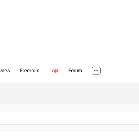
lares
Freerolls
Loja
Fórum