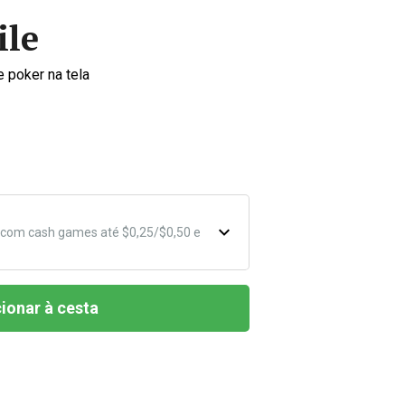
ile
 poker na tela
 com cash games até $0,25/$0,50 e
ionar à cesta