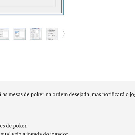
 as mesas de poker na ordem desejada, mas notificará o j
es de poker.
qual veio a jogada do jogador.