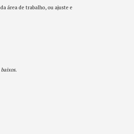
a área de trabalho, ou ajuste e
 baixos.