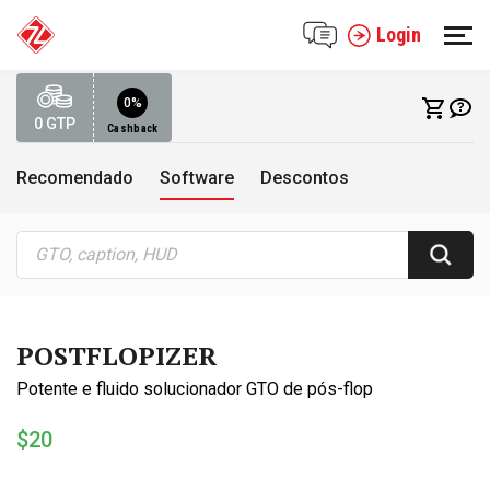
Login
0%
0
GTP
Cashback
Recomendado
Software
Descontos
POSTFLOPIZER
Potente e fluido solucionador GTO de pós-flop
$20