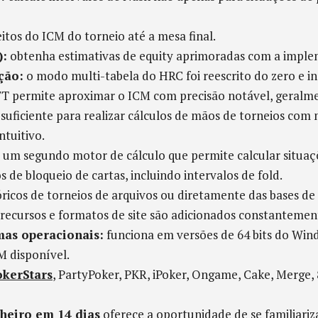
eitos do ICM do torneio até a mesa final.
):
obtenha estimativas de equity aprimoradas com a impl
ção:
o modo multi-tabela do HRC foi reescrito do zero e
T permite aproximar o ICM com precisão notável, geralme
 suficiente para realizar cálculos de mãos de torneios com 
ntuitivo.
um segundo motor de cálculo que permite calcular situaçõ
s de bloqueio de cartas, incluindo intervalos de fold.
ricos de torneios de arquivos ou diretamente das bases d
recursos e formatos de site são adicionados constantemen
mas operacionais:
funciona em versões de 64 bits do Wi
 disponível.
okerStars
, PartyPoker, PKR, iPoker, Ongame, Cake, Merge,
heiro em 14 dias
oferece a oportunidade de se familiari