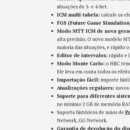
situações de 3- e 4-bet.
ICM multi-tabela:
calcule os ef
FGS (Future Game Simulation
Modo MTT ICM de nova gera
alta precisão. O novo modelo MT
maioria das situações, e rápido o
Editor de intervalos:
rápido e i
Modo Monte Carlo:
o HRC tem 
Ele leva em conta todos os efeito
Importação fácil:
importe histó
Atualizações regulares:
novos 
Suporte para diferentes siste
no mínimo 2 GB de memória RAM
Suporta históricos de mãos de
P
Network, GG Network.
Garantia de devolução do din