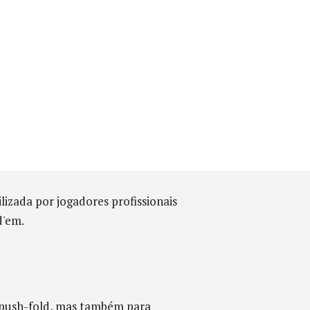
izada por jogadores profissionais
d'em.
e push-fold, mas também para