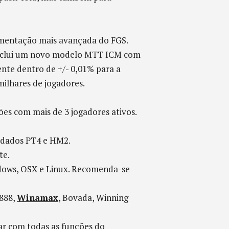
ementação mais avançada do FGS.
 inclui um novo modelo MTT ICM com
nte dentro de +/- 0,01% para a
milhares de jogadores.
es com mais de 3 jogadores ativos.
e dados PT4 e HM2.
te.
ndows, OSX e Linux. Recomenda-se
 888,
Winamax
, Bovada, Winning
zar com todas as funções do