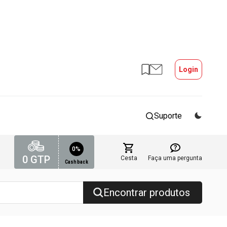
Login
Suporte
0%
0
GTP
Cesta
Faça uma pergunta
Cashback
Encontrar produtos