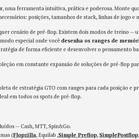
r
, uma ferramenta intuitiva, prática e poderosa. Monte qu
cessários: posições, tamanhos de stack, linhas de jogo e 
quer cenário de pré-flop. Existem dois modos de treino —
 modo especial onde você
desenha os ranges de memór
ratégia de forma eficiente e desenvolver o pensamento b
leção em constante expansão de soluções de pré-flop pa
eta de estratégia GTO com ranges para cada posição e pr
deal em todos os spots de pré-flop.
cluídos — Cash, MTT, Spin&Go.
amas (
Flopzilla
, Equilab ,
Simple Preflop
,
SimplePostflop