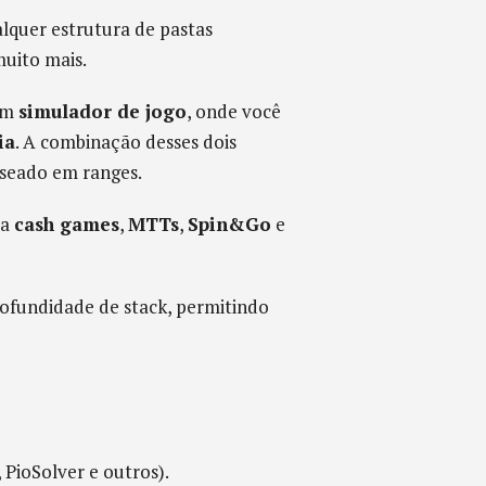
alquer estrutura de pastas
muito mais.
 um
simulador de jogo
, onde você
ia
. A combinação desses dois
aseado em ranges.
ra
cash games
,
MTTs
,
Spin&Go
e
ofundidade de stack, permitindo
, PioSolver e outros).