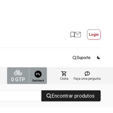
Login
Suporte
0%
0
GTP
Cesta
Faça uma pergunta
Cashback
Encontrar produtos